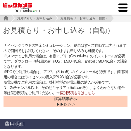
お見積もり・お申し込み
お見積もり・お申し込み（自動）
お見積もり・お申し込み（自動）
ナイセンクラウドの料金シミュレーション、結果はすべて自動で出力されます
ので何回でもお試しください。そのままお申し込みも可能です。
※スマホでご利用の場合は、有償アプリ（Groundwire）のインストールが必要
です。ダウンロード時1回のみ（iOS：1,500円/1台、android：980円/1台）の課金
となります。
※PCでご利用の場合は、アプリ（Zoiper5）のインストールが必要です。商用利
用の場合にはライセンスの購入(€59.95/1台)が必要です。
※電話機でご利用の場合は、弊社推奨のIP電話機の購入が必要です。
NTT25チャンネル以上、その他キャリア（Softbank等）、よくわからない場合
等は個別見積をご利用ください。⇒
個別見積もりはこちら
試算結果表示
▶▶▷▷▷
費用明細