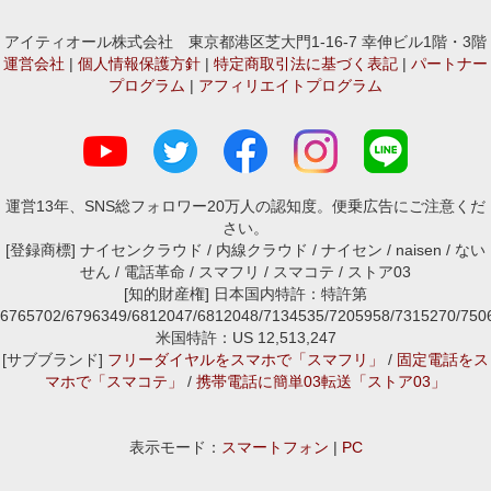
アイティオール株式会社 東京都港区芝大門1-16-7 幸伸ビル1階・3階
運営会社
|
個人情報保護方針
|
特定商取引法に基づく表記
|
パートナー
プログラム
|
アフィリエイトプログラム
運営13年、SNS総フォロワー20万人の認知度。便乗広告にご注意くだ
さい。
[登録商標] ナイセンクラウド / 内線クラウド / ナイセン / naisen / ない
せん / 電話革命 / スマフリ / スマコテ / ストア03
[知的財産権] 日本国内特許：特許第
6765702/6796349/6812047/6812048/7134535/7205958/7315270/7
米国特許：US 12,513,247
[サブブランド]
フリーダイヤルをスマホで「スマフリ」
/
固定電話をス
マホで「スマコテ」
/
携帯電話に簡単03転送「ストア03」
表示モード：
スマートフォン
|
PC