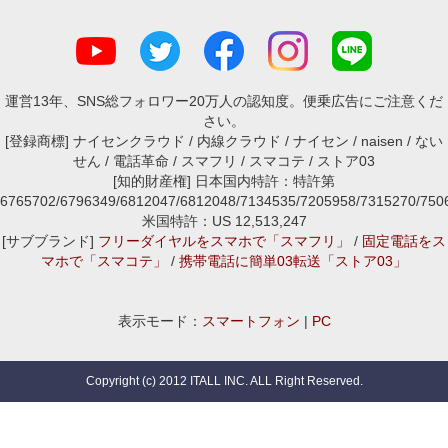
運営13年、SNS総フォロワー20万人の認知度。便乗広告にご注意くだ
さい。
[登録商標] ナイセンクラウド / 内線クラウド / ナイセン / naisen / ない
せん / 電話革命 / スマフリ / スマコテ / ストア03
[知的財産権] 日本国内特許：特許第
6765702/6796349/6812047/6812048/7134535/7205958/7315270/7
米国特許：US 12,513,247
[サブブランド]
フリーダイヤルをスマホで「スマフリ」
/
固定電話をス
マホで「スマコテ」
/
携帯電話に簡単03転送「ストア03」
表示モード：
スマートフォン
|
PC
Copyright (c) 2012 ITALL INC. ALL Right Reserved.