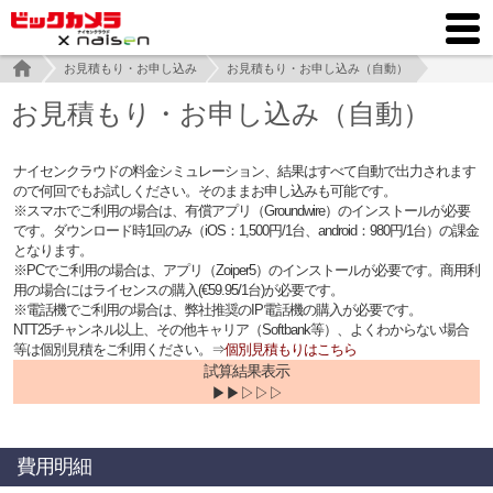
お見積もり・お申し込み
お見積もり・お申し込み（自動）
お見積もり・お申し込み（自動）
ナイセンクラウドの料金シミュレーション、結果はすべて自動で出力されます
ので何回でもお試しください。そのままお申し込みも可能です。
※スマホでご利用の場合は、有償アプリ（Groundwire）のインストールが必要
です。ダウンロード時1回のみ（iOS：1,500円/1台、android：980円/1台）の課金
となります。
※PCでご利用の場合は、アプリ（Zoiper5）のインストールが必要です。商用利
用の場合にはライセンスの購入(€59.95/1台)が必要です。
※電話機でご利用の場合は、弊社推奨のIP電話機の購入が必要です。
NTT25チャンネル以上、その他キャリア（Softbank等）、よくわからない場合
等は個別見積をご利用ください。⇒
個別見積もりはこちら
試算結果表示
▶▶▷▷▷
費用明細