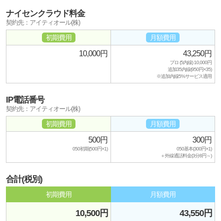
ナイセンクラウド料金
契約先：アイティオール(株)
初期費用
月額費用
10,000円
43,250円
プロ (5内線) 10,000円
追加35内線(950円×35)
※追加内線5%サービス適用
IP電話番号
契約先：アイティオール(株)
初期費用
月額費用
500円
300円
050初期(500円×1)
050基本(300円×1)
＋外線通話料金(3分8円～)
合計(税別)
初期費用
月額費用
10,500円
43,550円