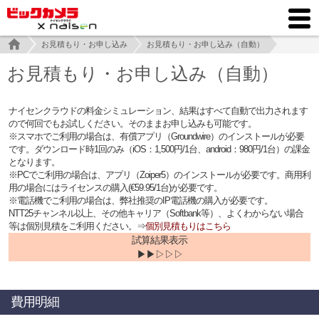
お見積もり・お申し込み
お見積もり・お申し込み（自動）
お見積もり・お申し込み（自動）
ナイセンクラウドの料金シミュレーション、結果はすべて自動で出力されます
ので何回でもお試しください。そのままお申し込みも可能です。
※スマホでご利用の場合は、有償アプリ（Groundwire）のインストールが必要
です。ダウンロード時1回のみ（iOS：1,500円/1台、android：980円/1台）の課金
となります。
※PCでご利用の場合は、アプリ（Zoiper5）のインストールが必要です。商用利
用の場合にはライセンスの購入(€59.95/1台)が必要です。
※電話機でご利用の場合は、弊社推奨のIP電話機の購入が必要です。
NTT25チャンネル以上、その他キャリア（Softbank等）、よくわからない場合
等は個別見積をご利用ください。⇒
個別見積もりはこちら
試算結果表示
▶▶▷▷▷
費用明細