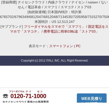
[登録商標] ナイセンクラウド / 内線クラウド / ナイセン / naisen / ない
せん / 電話革命 / スマフリ / スマコテ / ストア03
[知的財産権] 日本国内特許：特許第
6765702/6796349/6812047/6812048/7134535/7205958/7315270/7
米国特許：US 12,513,247
[サブブランド]
フリーダイヤルをスマホで「スマフリ」
/
固定電話をス
マホで「スマコテ」
/
携帯電話に簡単03転送「ストア03」
表示モード：
スマートフォン
|
PC
Copyright (c) 2012 ITALL INC. ALL Right Reserved.
フリーダイヤル
ナイ
セン
☏
0120
-
71
-
1000
WEB見積り
※ナイセンクラウド 新規のお客様専用
(24時間受付)
(平日10:00〜18:00)