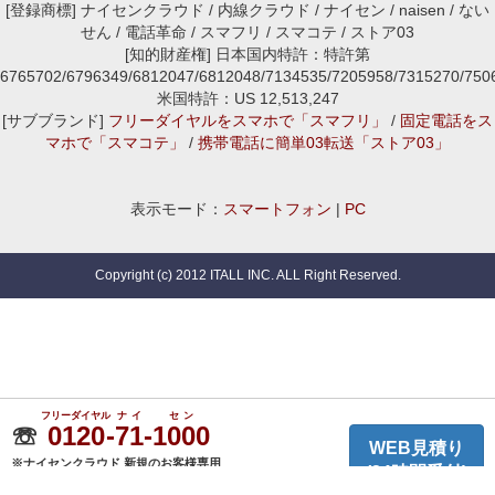
[登録商標] ナイセンクラウド / 内線クラウド / ナイセン / naisen / ない
せん / 電話革命 / スマフリ / スマコテ / ストア03
[知的財産権] 日本国内特許：特許第
6765702/6796349/6812047/6812048/7134535/7205958/7315270/7
米国特許：US 12,513,247
[サブブランド]
フリーダイヤルをスマホで「スマフリ」
/
固定電話をス
マホで「スマコテ」
/
携帯電話に簡単03転送「ストア03」
表示モード：
スマートフォン
|
PC
Copyright (c) 2012 ITALL INC. ALL Right Reserved.
フリーダイヤル
ナイ
セン
☏
0120
-
71
-
1000
WEB見積り
※ナイセンクラウド 新規のお客様専用
(24時間受付)
(平日10:00〜18:00)