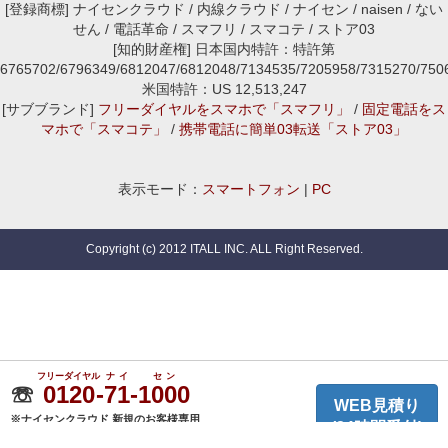
[登録商標] ナイセンクラウド / 内線クラウド / ナイセン / naisen / ない
せん / 電話革命 / スマフリ / スマコテ / ストア03
[知的財産権] 日本国内特許：特許第
6765702/6796349/6812047/6812048/7134535/7205958/7315270/7
米国特許：US 12,513,247
[サブブランド]
フリーダイヤルをスマホで「スマフリ」
/
固定電話をス
マホで「スマコテ」
/
携帯電話に簡単03転送「ストア03」
表示モード：
スマートフォン
|
PC
Copyright (c) 2012 ITALL INC. ALL Right Reserved.
フリーダイヤル
ナイ
セン
☏
0120
-
71
-
1000
WEB見積り
※ナイセンクラウド 新規のお客様専用
(24時間受付)
(平日10:00〜18:00)