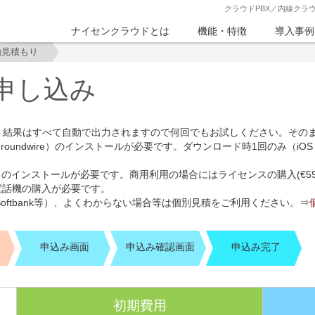
クラウドPBX／内線クラ
ナイセンクラウドとは
機能・特徴
導入事例
動見積もり
申し込み
、結果はすべて自動で出力されますので何回でもお試しください。その
dwire）のインストールが必要です。ダウンロード時1回のみ（iOS：1,50
5）のインストールが必要です。商用利用の場合にはライセンスの購入(€59.
電話機の購入が必要です。
Softbank等）、よくわからない場合等は個別見積をご利用ください。⇒
申込み画面
申込み確認画面
申込み完了
初期費用