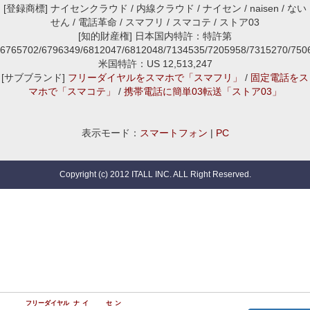
[登録商標] ナイセンクラウド / 内線クラウド / ナイセン / naisen / ない
せん / 電話革命 / スマフリ / スマコテ / ストア03
[知的財産権] 日本国内特許：特許第
6765702/6796349/6812047/6812048/7134535/7205958/7315270/7
米国特許：US 12,513,247
[サブブランド]
フリーダイヤルをスマホで「スマフリ」
/
固定電話をス
マホで「スマコテ」
/
携帯電話に簡単03転送「ストア03」
表示モード：
スマートフォン
|
PC
Copyright (c) 2012 ITALL INC. ALL Right Reserved.
フリーダイヤル
ナイ
セン