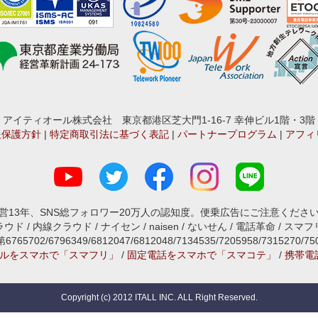
アイティオール株式会社 東京都港区芝大門1-16-7 幸伸ビル1階・3階
報保護方針
|
特定商取引法に基づく表記
|
パートナープログラム
|
アフィ
営13年、SNS総フォロワー20万人の認知度。便乗広告にご注意くださ
ド / 内線クラウド / ナイセン / naisen / ないせん / 電話革命 / スマフリ
2/6796349/6812047/6812048/7134535/7205958/7315270/7
ルをスマホで「スマフリ」
/
固定電話をスマホで「スマコテ」
/
携帯電
Copyright (c) 2012 ITALL INC. ALL Right Reserved.