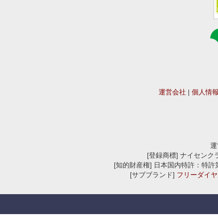
運営会社
|
個人情
運
[登録商標] ナイセンクラウ
[知的財産権] 日本国内特許：特許第676570
[サブブランド]
フリーダイヤ