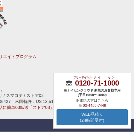
リエイトプログラム
フリーダイヤル
ナイ
セン
☏
0120
-
71
-
1000
い。
※ナイセンクラウド 新規のお客様専用
 / スマコテ / ストア03
(平日10:00〜18:00)
IP電話の方はこちら
506427 米国特許：US 12,513,247
☏
03-4455-7449
話に簡単03転送「ストア03」
WEB見積り
(24時間受付)