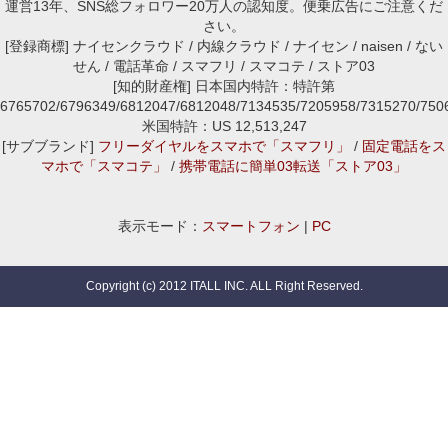
運営13年、SNS総フォロワー20万人の認知度。便乗広告にご注意くだ
さい。
[登録商標] ナイセンクラウド / 内線クラウド / ナイセン / naisen / ない
せん / 電話革命 / スマフリ / スマコテ / ストア03
[知的財産権] 日本国内特許：特許第
6765702/6796349/6812047/6812048/7134535/7205958/7315270/7
米国特許：US 12,513,247
[サブブランド]
フリーダイヤルをスマホで「スマフリ」
/
固定電話をス
マホで「スマコテ」
/
携帯電話に簡単03転送「ストア03」
表示モード：
スマートフォン
|
PC
Copyright (c) 2012 ITALL INC. ALL Right Reserved.