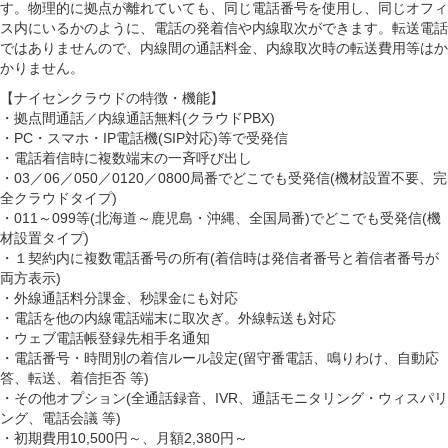
す。物理的に拠点が離れていても、同じ電話番号を使用し、同じオフィ
ス内にいるかのように、電話の発着信や内線取次ができます。転送電話
ではありませんので、内線間の通話料金、内線取次時の転送費用等はか
かりません。
【ナイセンクラウドの特徴・機能】
・拠点間通話／内線通話無料(クラウドPBX)
・PC・スマホ・IP電話機(SIP対応)等で受発信
・電話着信時に複数端末の一斉呼び出し
・03／06／050／0120／0800局番でどこでも受発信(機材設置不要、完
全クラウドタイプ)
・011～099等(北海道～鹿児島・沖縄、全国局番)でどこでも受発信(機
材設置タイプ)
・１契約内に複数電話番号の所有(着信時は発信者番号と着信者番号が
両方表示)
・外線通話料分課金、秒課金にも対応
・電話を他の内線電話端末に取次ぎ。外線転送も対応
・ウェブ電話帳登録先相手名通知
・電話番号・時間別の着信ルール設定(留守番電話、鳴りわけ、自動応
答、転送、着信拒否 等)
・その他オプション(全通話録音、IVR、通話モニタリング・ウィスパリ
ング、電話会議 等)
・初期費用10,500円～、月額2,380円～