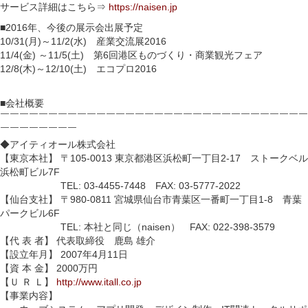
サービス詳細はこちら⇒
https://naisen.jp
■2016年、今後の展示会出展予定
10/31(月)～11/2(水) 産業交流展2016
11/4(金) ～11/5(土) 第6回港区ものづくり・商業観光フェア
12/8(木)～12/10(土) エコプロ2016
■会社概要
￣￣￣￣￣￣￣￣￣￣￣￣￣￣￣￣￣￣￣￣￣￣￣￣￣￣￣￣￣￣￣￣
￣￣￣￣￣￣￣￣
◆アイティオール株式会社
【東京本社】 〒105-0013 東京都港区浜松町一丁目2-17 ストークベル
浜松町ビル7F
TEL: 03-4455-7448 FAX: 03-5777-2022
【仙台支社】 〒980-0811 宮城県仙台市青葉区一番町一丁目1-8 青葉
パークビル6F
TEL: 本社と同じ（naisen） FAX: 022-398-3579
【代 表 者】 代表取締役 鹿島 雄介
【設立年月】 2007年4月11日
【資 本 金】 2000万円
【Ｕ Ｒ Ｌ】
http://www.itall.co.jp
【事業内容】