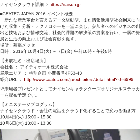
ナイセンクラウド詳細⇒
https://naisen.jp
■CEATEC JAPAN 2016 イベント概要
新たな産業革命と言えるデータ駆動型、また情報活用型社会到来に向
けた収集・分析・テクノロジ―を一堂に会し、参加者へのビジネスの創
出と技術および情報交流、社会的課題の解決策の提案を行い、一層の発
展と生活の向上および社会貢献を促す。
場所：幕張メッセ
日時：2016年10月4日(火) ～ 7日(金) 午前10時～午後5時
【出展社名・出店場所】
会社名 ： アイティオール株式会社
展示エリア ： 特別企画 小間番号4P53-43
紹介URL ：
http://www.ceatec.com/ja/exhibitors/detail.html?id=6999
※来場者プレゼントとしてナイセンキャラクターズオリジナルステッカ
ーを配布予定です。
【ミニステージプログラム】
ナイセンクラウド・会社の電話をクラウド化することで変わる働き方
10月4日(火) 15:00 - 15:30
10月6日(木) 13:00 - 13:30