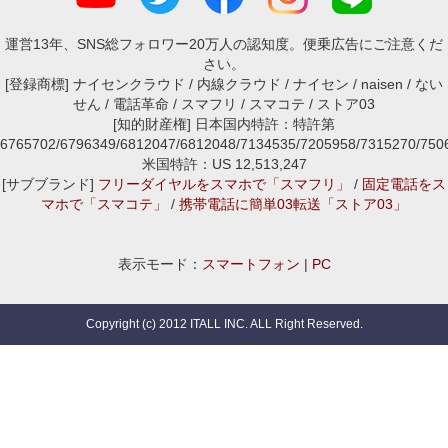
運営13年、SNS総フォロワー20万人の認知度。便乗広告にご注意くだ
さい。
[登録商標] ナイセンクラウド / 内線クラウド / ナイセン / naisen / ない
せん / 電話革命 / スマフリ / スマコテ / ストア03
[知的財産権] 日本国内特許：特許第
6765702/6796349/6812047/6812048/7134535/7205958/7315270/7
米国特許：US 12,513,247
[サブブランド]
フリーダイヤルをスマホで「スマフリ」
/
固定電話をス
マホで「スマコテ」
/
携帯電話に簡単03転送「ストア03」
表示モード：
スマートフォン
|
PC
Copyright (c) 2012 ITALL INC. ALL Right Reserved.