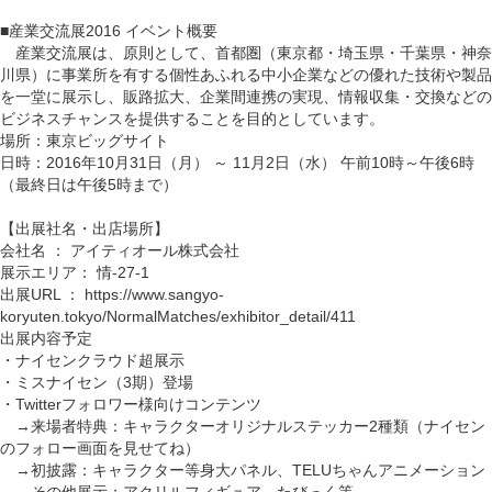
■産業交流展2016 イベント概要
産業交流展は、原則として、首都圏（東京都・埼玉県・千葉県・神奈
川県）に事業所を有する個性あふれる中小企業などの優れた技術や製品
を一堂に展示し、販路拡大、企業間連携の実現、情報収集・交換などの
ビジネスチャンスを提供することを目的としています。
場所：東京ビッグサイト
日時：2016年10月31日（月） ～ 11月2日（水） 午前10時～午後6時
（最終日は午後5時まで）
【出展社名・出店場所】
会社名 ： アイティオール株式会社
展示エリア： 情-27-1
出展URL ： https://www.sangyo-
koryuten.tokyo/NormalMatches/exhibitor_detail/411
出展内容予定
・ナイセンクラウド超展示
・ミスナイセン（3期）登場
・Twitterフォロワー様向けコンテンツ
→来場者特典：キャラクターオリジナルステッカー2種類（ナイセン
のフォロー画面を見せてね）
→初披露：キャラクター等身大パネル、TELUちゃんアニメーション