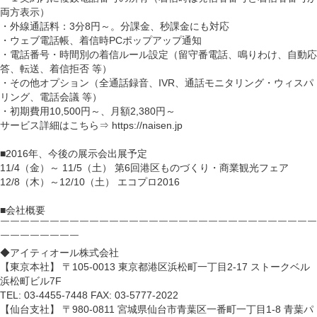
両方表示）
・外線通話料：3分8円～。分課金、秒課金にも対応
・ウェブ電話帳、着信時PCポップアップ通知
・電話番号・時間別の着信ルール設定（留守番電話、鳴りわけ、自動応
答、転送、着信拒否 等）
・その他オプション（全通話録音、IVR、通話モニタリング・ウィスパ
リング、電話会議 等）
・初期費用10,500円～、月額2,380円～
サービス詳細はこちら⇒ https://naisen.jp
■2016年、今後の展示会出展予定
11/4（金）～ 11/5（土） 第6回港区ものづくり・商業観光フェア
12/8（木）～12/10（土） エコプロ2016
■会社概要
￣￣￣￣￣￣￣￣￣￣￣￣￣￣￣￣￣￣￣￣￣￣￣￣￣￣￣￣￣￣￣￣
￣￣￣￣￣￣￣￣
◆アイティオール株式会社
【東京本社】 〒105-0013 東京都港区浜松町一丁目2-17 ストークベル
浜松町ビル7F
TEL: 03-4455-7448 FAX: 03-5777-2022
【仙台支社】 〒980-0811 宮城県仙台市青葉区一番町一丁目1-8 青葉パ