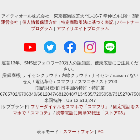
アイティオール株式会社 東京都港区芝大門1-16-7 幸伸ビル1階・3階
運営会社
|
個人情報保護方針
|
特定商取引法に基づく表記
|
パートナー
プログラム
|
アフィリエイトプログラム
運営13年、SNS総フォロワー20万人の認知度。便乗広告にご注意くだ
さい。
[登録商標] ナイセンクラウド / 内線クラウド / ナイセン / naisen / ない
せん / 電話革命 / スマフリ / スマコテ / ストア03
[知的財産権] 日本国内特許：特許第
6765702/6796349/6812047/6812048/7134535/7205958/7315270/7
米国特許：US 12,513,247
[サブブランド]
フリーダイヤルをスマホで「スマフリ」
/
固定電話をス
マホで「スマコテ」
/
携帯電話に簡単03転送「ストア03」
表示モード：
スマートフォン
|
PC