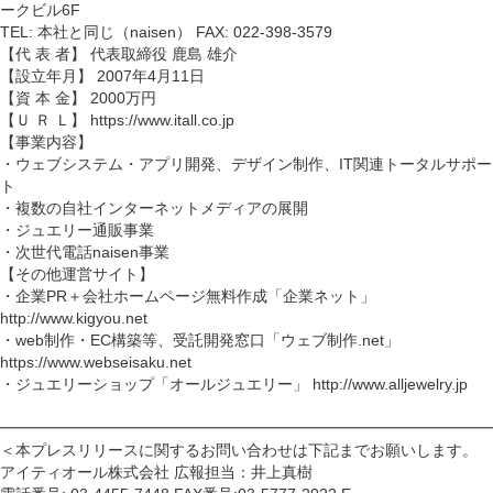
ークビル6F
TEL: 本社と同じ（naisen） FAX: 022-398-3579
【代 表 者】 代表取締役 鹿島 雄介
【設立年月】 2007年4月11日
【資 本 金】 2000万円
【Ｕ Ｒ Ｌ】 https://www.itall.co.jp
【事業内容】
・ウェブシステム・アプリ開発、デザイン制作、IT関連トータルサポー
ト
・複数の自社インターネットメディアの展開
・ジュエリー通販事業
・次世代電話naisen事業
【その他運営サイト】
・企業PR＋会社ホームページ無料作成「企業ネット」
http://www.kigyou.net
・web制作・EC構築等、受託開発窓口「ウェブ制作.net」
https://www.webseisaku.net
・ジュエリーショップ「オールジュエリー」 http://www.alljewelry.jp
━━━━━━━━━━━━━━━━━━━━━━━━━━━━━━━━
＜本プレスリリースに関するお問い合わせは下記までお願いします。
アイティオール株式会社 広報担当：井上真樹