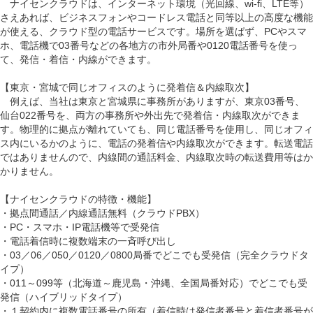
ナイセンクラウドは、インターネット環境（光回線、wi-fi、LTE等）
さえあれば、ビジネスフォンやコードレス電話と同等以上の高度な機能
が使える、クラウド型の電話サービスです。場所を選ばず、PCやスマ
ホ、電話機で03番号などの各地方の市外局番や0120電話番号を使っ
て、発信・着信・内線ができます。
【東京・宮城で同じオフィスのように発着信＆内線取次】
例えば、当社は東京と宮城県に事務所がありますが、東京03番号、
仙台022番号を、両方の事務所や外出先で発着信・内線取次ができま
す。物理的に拠点が離れていても、同じ電話番号を使用し、同じオフィ
ス内にいるかのように、電話の発着信や内線取次ができます。転送電話
ではありませんので、内線間の通話料金、内線取次時の転送費用等はか
かりません。
【ナイセンクラウドの特徴・機能】
・拠点間通話／内線通話無料（クラウドPBX）
・PC・スマホ・IP電話機等で受発信
・電話着信時に複数端末の一斉呼び出し
・03／06／050／0120／0800局番でどこでも受発信（完全クラウドタ
イプ）
・011～099等（北海道～鹿児島・沖縄、全国局番対応）でどこでも受
発信（ハイブリッドタイプ）
・１契約内に複数電話番号の所有（着信時は発信者番号と着信者番号が