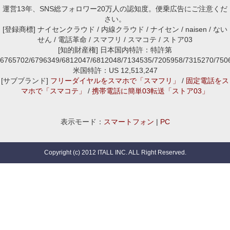
運営13年、SNS総フォロワー20万人の認知度。便乗広告にご注意くだ
さい。
[登録商標] ナイセンクラウド / 内線クラウド / ナイセン / naisen / ない
せん / 電話革命 / スマフリ / スマコテ / ストア03
[知的財産権] 日本国内特許：特許第
6765702/6796349/6812047/6812048/7134535/7205958/7315270/7
米国特許：US 12,513,247
[サブブランド]
フリーダイヤルをスマホで「スマフリ」
/
固定電話をス
マホで「スマコテ」
/
携帯電話に簡単03転送「ストア03」
表示モード：
スマートフォン
|
PC
Copyright (c) 2012 ITALL INC. ALL Right Reserved.