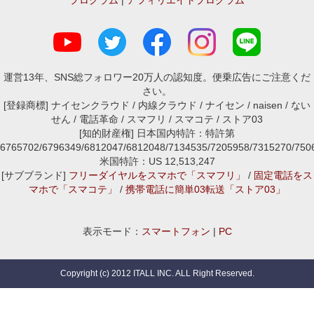
プログラム
|
アフィリエイトプログラム
運営13年、SNS総フォロワー20万人の認知度。便乗広告にご注意くだ
さい。
[登録商標] ナイセンクラウド / 内線クラウド / ナイセン / naisen / ない
せん / 電話革命 / スマフリ / スマコテ / ストア03
[知的財産権] 日本国内特許：特許第
6765702/6796349/6812047/6812048/7134535/7205958/7315270/7
米国特許：US 12,513,247
[サブブランド]
フリーダイヤルをスマホで「スマフリ」
/
固定電話をス
マホで「スマコテ」
/
携帯電話に簡単03転送「ストア03」
表示モード：
スマートフォン
|
PC
Copyright (c) 2012 ITALL INC. ALL Right Reserved.