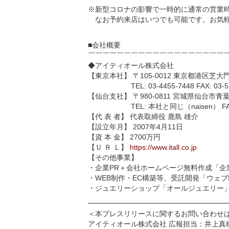
※新型コロナの影響で一時的に通常の営業
なお予約来店はいつでも可能です。お気軽
■会社概要
￣￣￣￣￣￣￣￣￣￣￣￣￣￣￣￣￣￣￣
◆アイティオール株式会社
【東京本社】 〒105-0012 東京都港区芝大
TEL: 03-4455-7448 FAX: 03-57
【仙台支社】 〒980-0811 宮城県仙台市青
TEL: 本社と同じ（naisen） FAX: 0
【代 表 者】 代表取締役 鹿島 雄介
【設立年月】 2007年4月11日
【資 本 金】 2700万円
【Ｕ Ｒ Ｌ】
https://www.itall.co.jp
【その他事業】
・企業PR＋会社ホームページ無料作成「企
・WEB制作・EC構築等、受託開発「ウェブ制
・ジュエリーショップ「オールジュエリー
━━━━━━━━━━━━━━━━━━━
＜本プレスリリースに関するお問い合わせ
アイティオール株式会社 広報担当：井上真