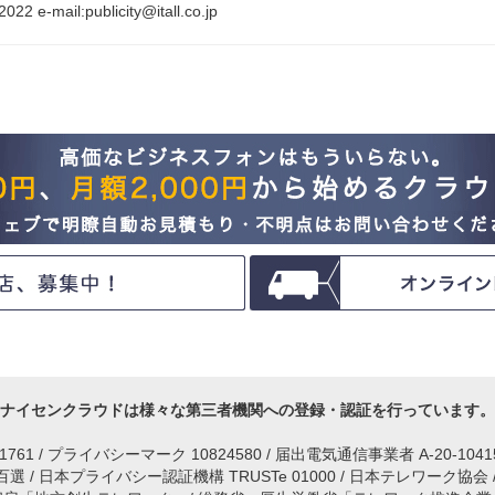
e-mail:publicity@itall.co.jp
ナイセンクラウドは様々な第三者機関への登録・認証を行っています。
IM1761 / プライバシーマーク 10824580 / 届出電気通信事業者 A-20-104
 / 日本プライバシー認証機構 TRUSTe 01000 / 日本テレワーク協会