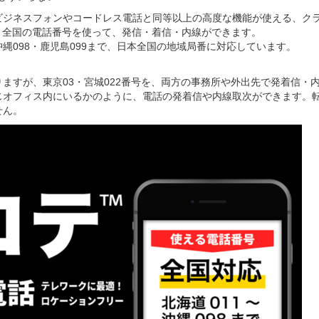
ビジネスフォンやコードレス電話と同等以上の高度な機能が使える、ク
、全国の電話番号を使って、発信・着信・内線ができます。
～沖縄098・鹿児島099まで、日本全国の地域局番に対応しています。
ますが、東京03・宮城022番号を、両方の事務所や外出先で発着信・
じオフィス内にいるかのように、電話の発着信や内線取次ができます。
せん。