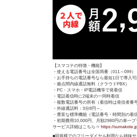
【スマコテの特徴・機能】
・使える電話番号は全国局番（011～099）
・お手持ちの電話番号なら最短1日で導入
・拠点間内線通話無料（クラウドPBX）
・PC・スマホ・IP電話機等で発着信
・電話着信時に2端末の一同時着信
・複数電話番号の所有（着信時は発信者番
・外線通話料：3分8円～。
・豊富な標準機能（電話番号・時間別の着
・初期費用10,000円、月額2980円の単一
サービス詳細はこちら⇒
https://sumakote.j
■同規模でのフリーダイヤル利用なら姉妹サ