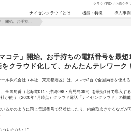
クラウドPBX／内線クラ
ナイセンクラウドとは
機能・特徴
導入事例
スマホ2台で固定電話「スマコテ」開始。お手持ちの電話番号を最短1日でクラウド化。全国局番対応、月額2980円。電話をクラウド化して、かんたんテレワーク！
マコテ」開始。お手持ちの電話番号を最短
電話をクラウド化して、かんたんテレワーク
ール株式会社（本社：東京都港区）は、スマホ2台で全国局番を使える「ス
全国局番（北海道011～沖縄098・鹿児島099）を最短1日で導入す
0社が使う（2020年4月時点）クラウド電話「ナイセンクラウド」の機
にいるかのように同じ電話番号で発着信したり、内線取次ぎするなどが
p
もういらない！"