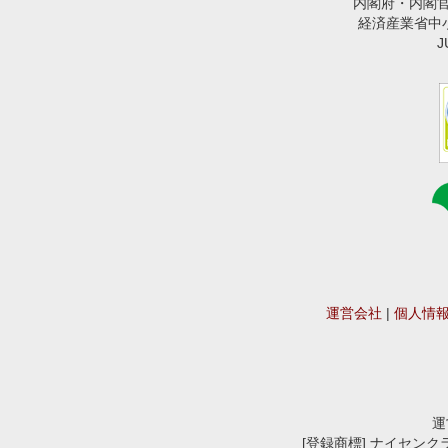
内閣府・内閣
経済産業省中小企業
運営会社
|
個人情
運
[登録商標] ナイセンクラウ