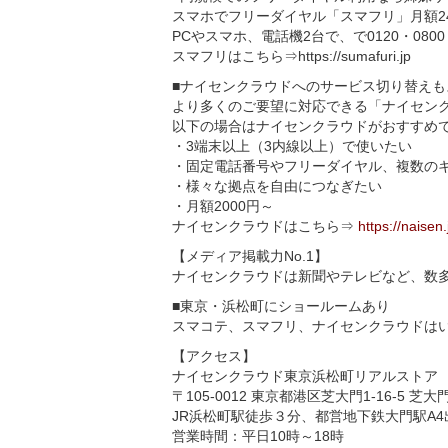
スマホでフリーダイヤル「スマフリ」月額24
PCやスマホ、電話機2台で、で0120・08
スマフリはこちら⇒https://sumafuri.jp
■ナイセンクラウドへのサービス切り替えも
より多くのご要望に対応できる「ナイセン
以下の場合はナイセンクラウドがおすすめ
・3端末以上（3内線以上）で使いたい
・固定電話番号やフリーダイヤル、複数の
・様々な拠点を自由につなぎたい
・月額2000円～
ナイセンクラウドはこちら⇒
https://naisen.
【メディア掲載力No.1】
ナイセンクラウドは新聞やテレビなど、数
■東京・浜松町にショールームあり
スマコテ、スマフリ、ナイセンクラウドは
【アクセス】
ナイセンクラウド東京浜松町リアルストア
〒105-0012 東京都港区芝大門1-16-5 芝
JR浜松町駅徒歩３分、都営地下鉄大門駅A
営業時間：平日10時～18時