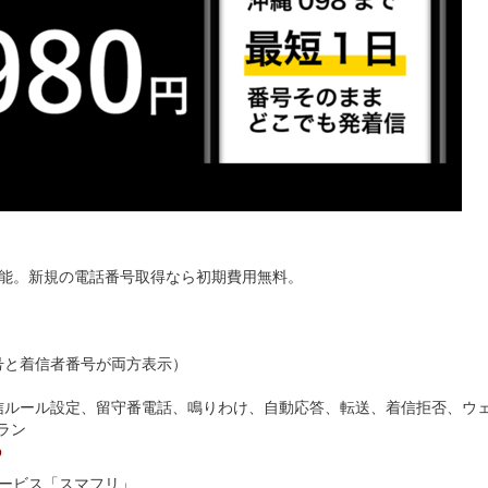
可能。新規の電話番号取得なら初期費用無料。
号と着信者番号が両方表示）
信ルール設定、留守番電話、鳴りわけ、自動応答、転送、着信拒否、ウ
プラン
p
ービス「スマフリ」