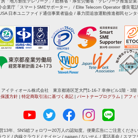
官房「地方創生テレワーク」/ 総務省・厚生労働省「テレワーク推進企業
庁「スマートSMEサポーター」 / Elite Telecom Operator 優良電
JUSA 日本ユニファイド通信事業者協会 / 暴力団追放運動推進都民センタ
アイティオール株式会社 東京都港区芝大門1-16-7 幸伸ビル1階・3階
報保護方針
|
特定商取引法に基づく表記
|
パートナープログラム
|
アフィ
営13年、SNS総フォロワー20万人の認知度。便乗広告にご注意くださ
ド / 内線クラウド / ナイセン / naisen / ないせん / 電話革命 / スマフリ