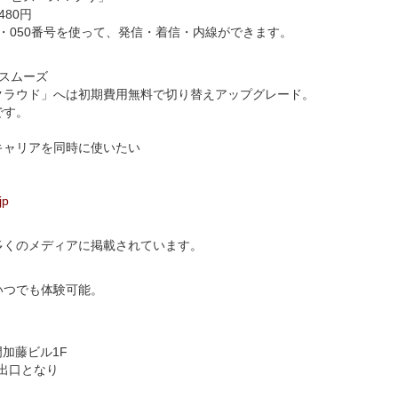
80円
00・050番号を使って、発信・着信・内線ができます。
スムーズ
クラウド」へは初期費用無料で切り替えアップグレード。
です。
キャリアを同時に使いたい
jp
多くのメディアに掲載されています。
いつでも体験可能。
大門加藤ビル1F
4出口となり