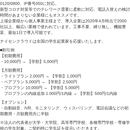
0120/0800、IP番号050に対応。
新型コロナ対策等でのテレワーク需要に柔軟に対応、電話入替えの検討
時間があまりない企業様にもオススメです。
上場企業様から個人事業主様まで、導入企業は2020年4月時点で2000
社以上、幅広い業種で使われています。工事不要、縛り無し、機能豊
富、最短1日で導入可能です。
ナイセンクラウドは全国の学生起業家を応援いたします。
■割引例
【初期費用】
・10,000円 → 【学割】5,000円
【月額費用】
・ライトプラン 2,000円 → 【学割】1,000円
・ペアプラン 5,000円 → 【学割】2,500円
・プロプラン 10,000円 → 【学割】5,000円
プロプランの内線追加 1.000円/1内線 → 【学割】500円/1内線
【オプション】
・自動録音、IVR、モニタリング、ウィスパリング、電話会議などの初
期費用・月額費用共に半額
※法人の代表者が大学・大学院、高等専門学校、各種専門学校・専修学
校の学生対象。ご契約時に学生証を提示いただきます。