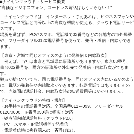
■ナイセンクラウド・サービス概要
"高価なビジネスフォン、コードレス電話はもういらない！"
ナイセンクラウドは、インターネットさえあれば、ビジネスフォンや
コードレス電話と同等以上の高度な機能が使える、クラウド電話サービ
スです。
場所を選ばず、PCやスマホ、電話機で03番号などの各地方の市外局番
や、フリーダイヤル0120電話番号を使って、発信・着信・内線ができ
ます。
【東京・宮城で同じオフィスのように発着信＆内線取次】
例えば、当社は東京と宮城県に事務所がありますが、東京03番号、
仙台022番号を、両方の事務所や外出先で発着信・内線取次ができま
す。
拠点が離れていても、同じ電話番号を、同じオフィス内にいるかのよう
に、電話の発着信や内線取次ができます。転送電話ではありませんの
で、内線間の通話料金、内線取次時の転送費用等はかかりません。
【ナイセンクラウドの特徴・機能】
・お手持ちの電話番号対応。全国局番011～099、フリーダイヤル
0120/0800、IP番号050等に幅広く対応
・拠点間内線通話無料（クラウドPBX）
・PC・スマホ・IP電話機等で発着信
・電話着信時に複数端末の一斉呼び出し