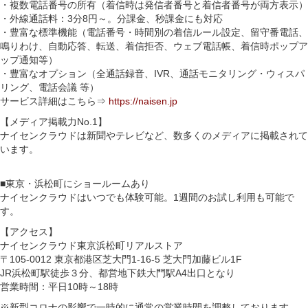
・複数電話番号の所有（着信時は発信者番号と着信者番号が両方表示）
・外線通話料：3分8円～。分課金、秒課金にも対応
・豊富な標準機能（電話番号・時間別の着信ルール設定、留守番電話、
鳴りわけ、自動応答、転送、着信拒否、ウェブ電話帳、着信時ポップア
ップ通知等）
・豊富なオプション（全通話録音、IVR、通話モニタリング・ウィスパ
リング、電話会議 等）
サービス詳細はこちら⇒
https://naisen.jp
【メディア掲載力No.1】
ナイセンクラウドは新聞やテレビなど、数多くのメディアに掲載されて
います。
■東京・浜松町にショールームあり
ナイセンクラウドはいつでも体験可能。1週間のお試し利用も可能で
す。
【アクセス】
ナイセンクラウド東京浜松町リアルストア
〒105-0012 東京都港区芝大門1-16-5 芝大門加藤ビル1F
JR浜松町駅徒歩３分、都営地下鉄大門駅A4出口となり
営業時間：平日10時～18時
※新型コロナの影響で一時的に通常の営業時間を調整しております。