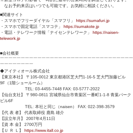
なお予約来店はいつでも可能です。お気軽に相談ください。
■関連サイト
・スマホでフリーダイヤル「スマフリ」
https://sumafuri.jp
・スマホで固定電話「スマコテ」
https://sumakote.jp
・電話・テレワーク情報「ナイセンテレワーク」
https://naisen-
telework.jp
■会社概要
￣￣￣￣￣￣￣￣￣￣￣￣￣￣￣￣￣￣￣￣￣￣￣￣￣￣￣￣￣￣￣￣
￣￣￣￣￣￣￣￣
◆アイティオール株式会社
【東京本社】 〒105-0012 東京都港区芝大門1-16-5 芝大門加藤ビル
9F（1階ショールーム）
TEL: 03-4455-7448 FAX: 03-5777-2022
【仙台支社】 〒980-0811 宮城県仙台市青葉区一番町1-1-8 青葉パーク
ビル6F
TEL: 本社と同じ（naisen） FAX: 022-398-3579
【代 表 者】 代表取締役 鹿島 雄介
【設立年月】 2007年4月11日
【資 本 金】 2700万円
【Ｕ Ｒ Ｌ】
https://www.itall.co.jp