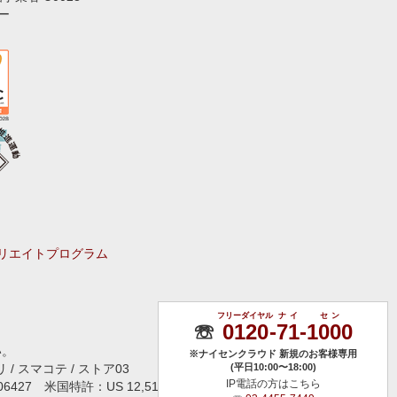
ー
リエイトプログラム
フリーダイヤル
ナイ
セン
☏
0120
-
71
-
1000
い。
※ナイセンクラウド 新規のお客様専用
 / スマコテ / ストア03
(平日10:00〜18:00)
IP電話の方はこちら
506427 米国特許：US 12,513,247