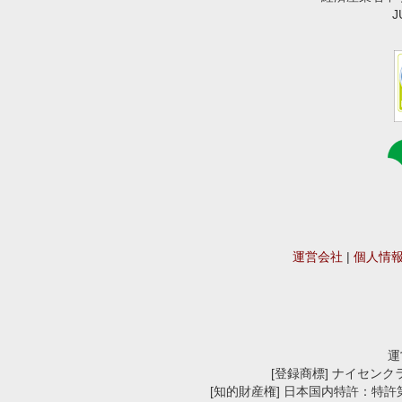
運営会社
|
個人情
運
[登録商標] ナイセンクラウ
[知的財産権] 日本国内特許：特許第676570