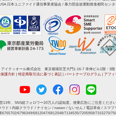
JUSA 日本ユニファイド通信事業者協会 / 暴力団追放運動推進都民センタ
アイティオール株式会社 東京都港区芝大門1-16-7 幸伸ビル1階・3階
報保護方針
|
特定商取引法に基づく表記
|
パートナープログラム
|
アフィ
営13年、SNS総フォロワー20万人の認知度。便乗広告にご注意くださ
ド / 内線クラウド / ナイセン / naisen / ないせん / 電話革命 / スマフリ
2/6796349/6812047/6812048/7134535/7205958/7315270/7