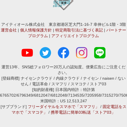
アイティオール株式会社 東京都港区芝大門1-16-7 幸伸ビル1階・3階
運営会社
|
個人情報保護方針
|
特定商取引法に基づく表記
|
パートナー
プログラム
|
アフィリエイトプログラム
運営13年、SNS総フォロワー20万人の認知度。便乗広告にご注意くだ
さい。
[登録商標] ナイセンクラウド / 内線クラウド / ナイセン / naisen / ない
せん / 電話革命 / スマフリ / スマコテ / ストア03
[知的財産権] 日本国内特許：特許第
6765702/6796349/6812047/6812048/7134535/7205958/7315270/7
米国特許：US 12,513,247
[サブブランド]
フリーダイヤルをスマホで「スマフリ」
/
固定電話をス
マホで「スマコテ」
/
携帯電話に簡単03転送「ストア03」