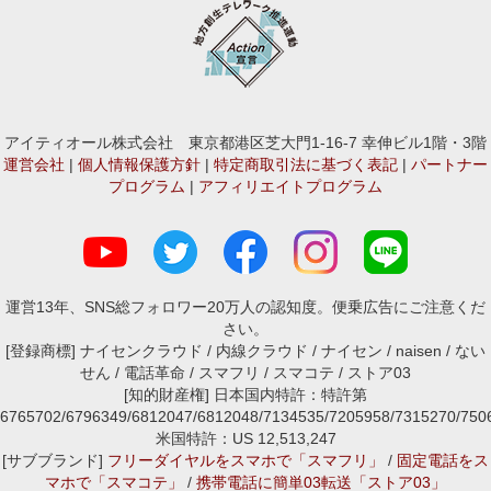
アイティオール株式会社 東京都港区芝大門1-16-7 幸伸ビル1階・3階
運営会社
|
個人情報保護方針
|
特定商取引法に基づく表記
|
パートナー
プログラム
|
アフィリエイトプログラム
運営13年、SNS総フォロワー20万人の認知度。便乗広告にご注意くだ
さい。
[登録商標] ナイセンクラウド / 内線クラウド / ナイセン / naisen / ない
せん / 電話革命 / スマフリ / スマコテ / ストア03
[知的財産権] 日本国内特許：特許第
6765702/6796349/6812047/6812048/7134535/7205958/7315270/7
米国特許：US 12,513,247
[サブブランド]
フリーダイヤルをスマホで「スマフリ」
/
固定電話をス
マホで「スマコテ」
/
携帯電話に簡単03転送「ストア03」