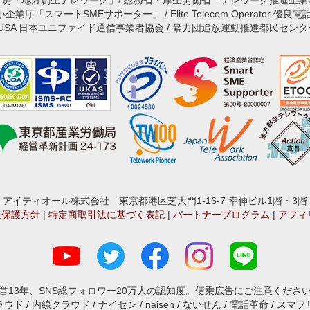
官房「地方創生テレワーク」/ 総務省・厚生労働省「テレワーク推進企業
庁「スマートSMEサポーター」 / Elite Telecom Operator 優良電
JUSA 日本ユニファイド通信事業者協会 / 暴力団追放運動推進都民センタ
アイティオール株式会社 東京都港区芝大門1-16-7 幸伸ビル1階・3階
報保護方針
|
特定商取引法に基づく表記
|
パートナープログラム
|
アフィ
営13年、SNS総フォロワー20万人の認知度。便乗広告にご注意くださ
ド / 内線クラウド / ナイセン / naisen / ないせん / 電話革命 / スマフリ