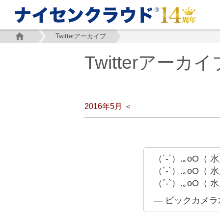
Twitterアーカイブ
Twitterアーカイ
2016年5月 ＜
（´-`）.｡o
（´-`）.｡o
（´-`）.｡o
— ビックカメラ水戸