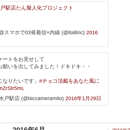
水戸駅店たん擬人化プロジェクト
マホで03発着信×内線 (@itallinc)
2016
ケートをお見せして
お願いを出してみました！ドキドキ・・
になりたいです」
#チョコ頂戴をあなた風に
qmZrStr5mL
駅店 (@biccameramito)
2016年1月29日
2016年6月