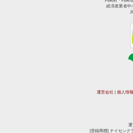
内閣府・内閣
経済産業省中小企業
運営会社
|
個人情
運
[登録商標] ナイセンクラウ