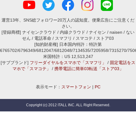
運営13年、SNS総フォロワー20万人の認知度。便乗広告にご注意くだ
さい。
[登録商標] ナイセンクラウド / 内線クラウド / ナイセン / naisen / ない
せん / 電話革命 / スマフリ / スマコテ / ストア03
[知的財産権] 日本国内特許：特許第
6765702/6796349/6812047/6812048/7134535/7205958/7315270/7
米国特許：US 12,513,247
[サブブランド]
フリーダイヤルをスマホで「スマフリ」
/
固定電話をス
マホで「スマコテ」
/
携帯電話に簡単03転送「ストア03」
表示モード：
スマートフォン
|
PC
Copyright (c) 2012 ITALL INC. ALL Right Reserved.