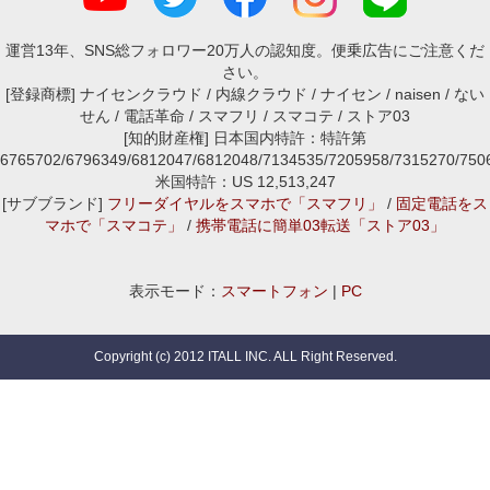
運営13年、SNS総フォロワー20万人の認知度。便乗広告にご注意くだ
さい。
[登録商標] ナイセンクラウド / 内線クラウド / ナイセン / naisen / ない
せん / 電話革命 / スマフリ / スマコテ / ストア03
[知的財産権] 日本国内特許：特許第
6765702/6796349/6812047/6812048/7134535/7205958/7315270/7
米国特許：US 12,513,247
[サブブランド]
フリーダイヤルをスマホで「スマフリ」
/
固定電話をス
マホで「スマコテ」
/
携帯電話に簡単03転送「ストア03」
表示モード：
スマートフォン
|
PC
Copyright (c) 2012 ITALL INC. ALL Right Reserved.